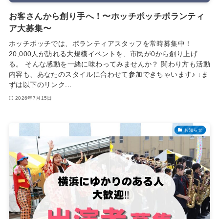
お客さんから創り手へ！〜ホッチポッチボランティ
SNS
ア大募集〜
ホッチポッチでは、ボランティアスタッフを常時募集中！
Facebook
X
Instagram
YouTube
TikTok
メール
20,000人が訪れる大規模イベントを、市民が0から創り上げ
る。 そんな感動を一緒に味わってみませんか？ 関わり方も活動
内容も、あなたのスタイルに合わせて参加できちゃいます♪ ↓ま
ずは以下のリンク...
2026年7月15日
お知らせ